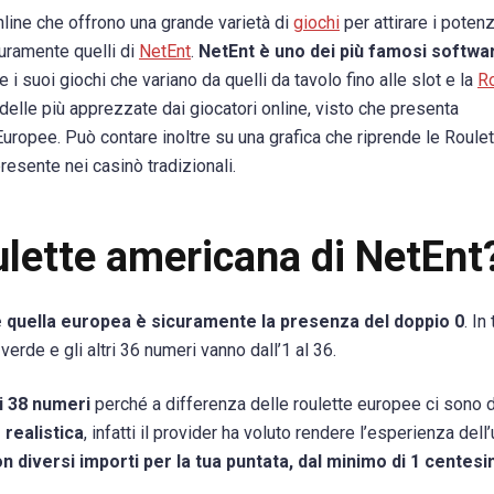
line che offrono una grande varietà di
giochi
per attirare i potenz
curamente quelli di
NetEnt
.
NetEnt è uno dei più famosi softwa
i suoi giochi che variano da quelli da tavolo fino alle slot e la
Ro
elle più apprezzate dai giocatori online, visto che presenta
uropee. Può contare inoltre su una grafica che riprende le Roule
resente nei casinò tradizionali.
lette americana di NetEnt
e quella europea è sicuramente la presenza del doppio 0
. In
verde e gli altri 36 numeri vanno dall’1 al 36.
i 38 numeri
perché a differenza delle roulette europee ci sono 
 realistica
, infatti il provider ha voluto rendere l’esperienza dell
n diversi importi per la tua puntata, dal minimo di 1 centesi