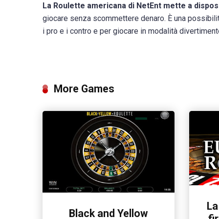
La Roulette americana di NetEnt mette a dispo
giocare senza scommettere denaro. È una possibilità
i pro e i contro e per giocare in modalità divertiment
More Games
La
Black and Yellow
fi