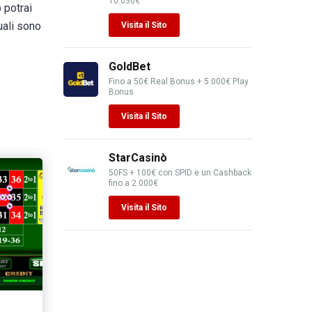
10.030€
 potrai
uali sono
Visita il Sito
GoldBet
Fino a 50€ Real Bonus + 5.000€ Play
Bonus
Visita il Sito
StarCasinò
50FS + 100€ con SPID e un Cashback
fino a 2.000€
Visita il Sito