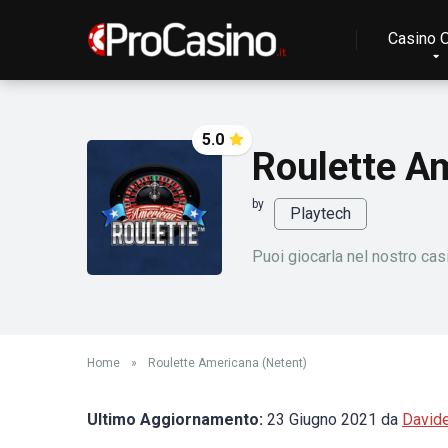
Casino O
5.0
Roulette A
by
Playtech
Puoi giocarla nel nostro cas
Home
»
Roulette Americana (Netent)
Ultimo Aggiornamento:
23 Giugno 2021 da
Davide