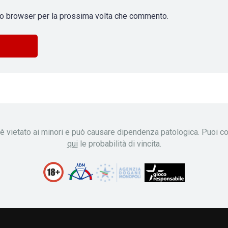
sto browser per la prossima volta che commento.
 è vietato ai minori e può causare dipendenza patologica. Puoi c
qui
le probabilità di vincita.