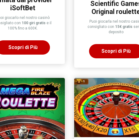
Scientific Game
iSoftBet
Original roulett
oi giocarlo nel nostro casinò
Puoi giocarla nel nostro cas
sigliato con
100 giri gratis
e il
consigliato con
15€ gratis
se
100% fino a 600€.
deposito
Scopri di Più
Scopri di Più