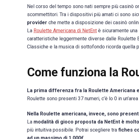
Nel corso del tempo sono nati sempre più casinò on
scommettitori. Tra i dispositivi più amati ci sono si
provider
che mette a disposizione dei casinò online 
La
Roulette Americana di NetEnt
è sicuramente una d
caratteristiche leggermente diverse dalle Roulette E
Classiche e la musica di sottofondo ricorda quella p
Come funziona la Rou
La prima differenza fra la Roulette Americana 
Roulette sono presenti 37 numeri, c’è lo 0 in un’area 
Nella Roulette americana, invece, sono present
La
modalità di gioco proposta da NetEnt è molto
più intuitiva possibile. Potrai scegliere tra
fiches co
ad un massimo di 1.000€.