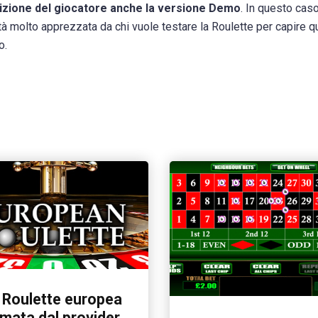
sizione del giocatore anche la versione Demo
. In questo caso
 molto apprezzata da chi vuole testare la Roulette per capire q
o.
 Roulette europea
rmata dal provider