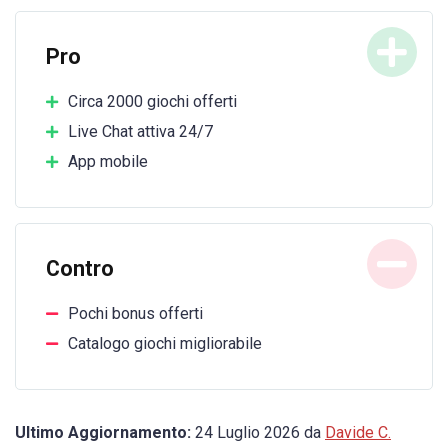
Pro
Circa 2000 giochi offerti
Live Chat attiva 24/7
App mobile
Contro
Pochi bonus offerti
Catalogo giochi migliorabile
Ultimo Aggiornamento:
24 Luglio 2026 da
Davide C.