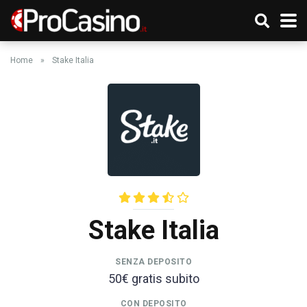
Home
»
Stake Italia
Stake Italia
SENZA DEPOSITO
50€ gratis subito
CON DEPOSITO