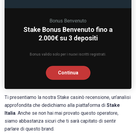
Bonus Benvenuto
Stake Bonus Benvenuto fino a
2.000€ su 3 depositi
Bonus valido solo per i nuovi iscritti registrati.
Continua
Ti presentiamo la nostra Stake casinò recensione, un’analisi
approfondita che dedichiamo alla piattaforma di
Stake
Italia
. Anche se non hai mai provato questo operatore,
siamo abbastanza sicuri che ti sarà capitato di sentir
parlare di questo brand.