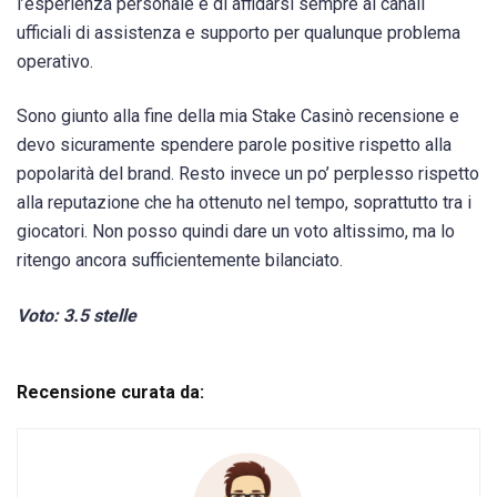
l’esperienza personale e di affidarsi sempre ai canali
ufficiali di assistenza e supporto per qualunque problema
operativo.
Sono giunto alla fine della mia Stake Casinò recensione e
devo sicuramente spendere parole positive rispetto alla
popolarità del brand. Resto invece un po’ perplesso rispetto
alla reputazione che ha ottenuto nel tempo, soprattutto tra i
giocatori. Non posso quindi dare un voto altissimo, ma lo
ritengo ancora sufficientemente bilanciato.
Voto: 3.5 stelle
Recensione curata da: