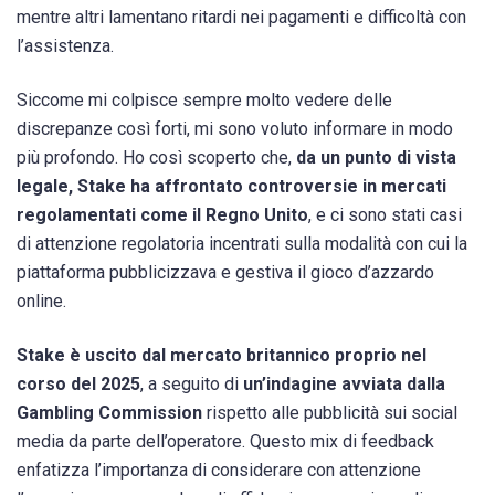
mentre altri lamentano ritardi nei pagamenti e difficoltà con
l’assistenza.
Siccome mi colpisce sempre molto vedere delle
discrepanze così forti, mi sono voluto informare in modo
più profondo. Ho così scoperto che,
da un punto di vista
legale, Stake ha affrontato controversie in mercati
regolamentati come il Regno Unito
, e ci sono stati casi
di attenzione regolatoria incentrati sulla modalità con cui la
piattaforma pubblicizzava e gestiva il gioco d’azzardo
online.
Stake è uscito dal mercato britannico proprio nel
corso del 2025
, a seguito di
un’indagine avviata dalla
Gambling Commission
rispetto alle pubblicità sui social
media da parte dell’operatore. Questo mix di feedback
enfatizza l’importanza di considerare con attenzione