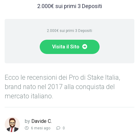
2.000€ sui primi 3 Depositi
2.000€ sui primi 3 Depositi
Visita il Sito
Ecco le recensioni dei Pro di Stake Italia,
brand nato nel 2017 alla conquista del
mercato italiano.
by
Davide C.
6 mesi ago
0