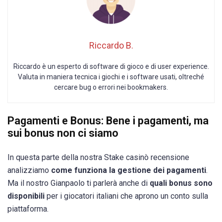
Riccardo B.
Riccardo è un esperto di software di gioco e di user experience.
Valuta in maniera tecnica i giochi e i software usati, oltreché
cercare bug o errori nei bookmakers.
Pagamenti e Bonus:
Bene i pagamenti, ma
sui bonus non ci siamo
In questa parte della nostra Stake casinò recensione
analizziamo
come funziona la gestione dei pagamenti
.
Ma il nostro Gianpaolo ti parlerà anche di
quali bonus sono
disponibili
per i giocatori italiani che aprono un conto sulla
piattaforma.