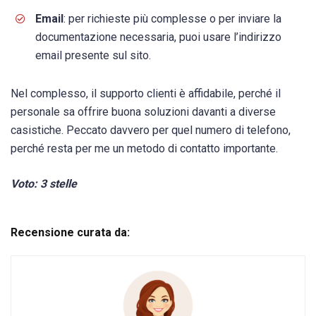
Email
: per richieste più complesse o per inviare la
documentazione necessaria, puoi usare l’indirizzo
email presente sul sito.
Nel complesso, il supporto clienti è affidabile, perché il
personale sa offrire buona soluzioni davanti a diverse
casistiche. Peccato davvero per quel numero di telefono,
perché resta per me un metodo di contatto importante.
Voto: 3 stelle
Recensione curata da: