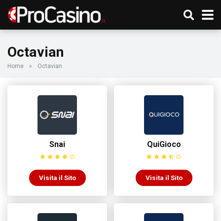
Octavian
Home
»
Octavian
Snai
QuiGioco
Visita il Sito
Visita il Sito