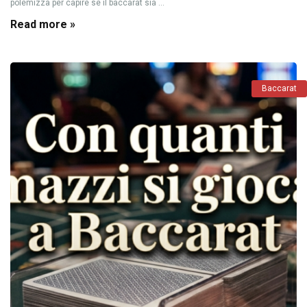
polemizza per capire se il baccarat sia ...
Read more »
Baccarat