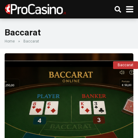
Baccarat
Home
»
Baccarat
Baccarat