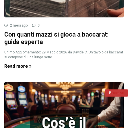
2 mesi ago
0
Con quanti mazzi si gioca a baccarat:
guida esperta
Ultimo Aggiornamento: 29 Maggio 2026 da Davide C. Un tavolo da baccarat
si compone di una lunga serie ...
Read more »
Baccarat