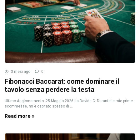
3 mesi ago
0
Fibonacci Baccarat: come dominare il
tavolo senza perdere la testa
Ultimo Aggiornamento: 25 Maggio 2026 da Davide C. Durante le mie prime
scommesse, mi è capitato spesso di ...
Read more »