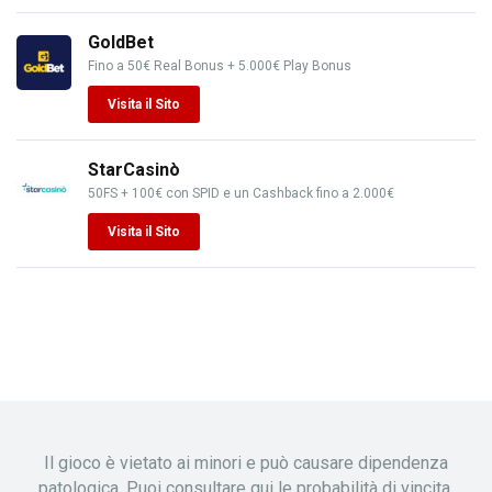
GoldBet
Fino a 50€ Real Bonus + 5.000€ Play Bonus
Visita il Sito
StarCasinò
50FS + 100€ con SPID e un Cashback fino a 2.000€
Visita il Sito
Il gioco è vietato ai minori e può causare dipendenza
patologica. Puoi consultare
qui
le probabilità di vincita.