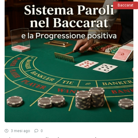
Baccarat
3 mesi ago
0