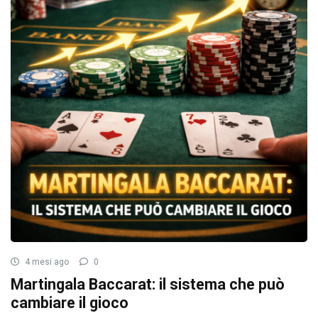
4 mesi ago
0
Martingala Baccarat: il sistema che può
cambiare il gioco