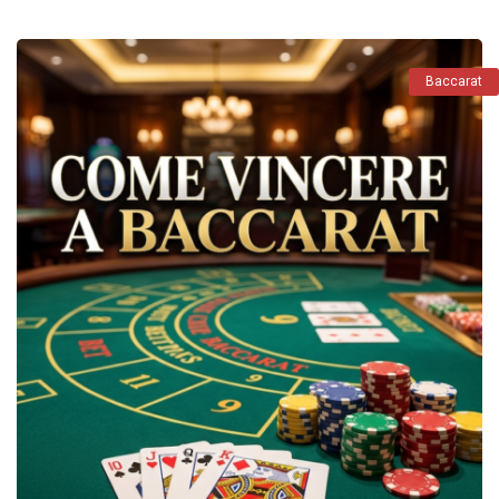
Baccarat