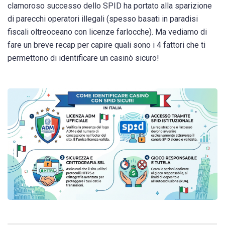
clamoroso successo dello SPID ha portato alla sparizione
di parecchi operatori illegali (spesso basati in paradisi
fiscali oltreoceano con licenze farlocche). Ma vediamo di
fare un breve recap per capire quali sono i 4 fattori che ti
permettono di identificare un casinò sicuro!