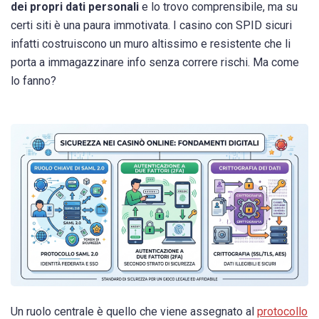
dei propri dati personali
e lo trovo comprensibile, ma su
certi siti è una paura immotivata. I casino con SPID sicuri
infatti costruiscono un muro altissimo e resistente che li
porta a immagazzinare info senza correre rischi. Ma come
lo fanno?
Un ruolo centrale è quello che viene assegnato al
protocollo