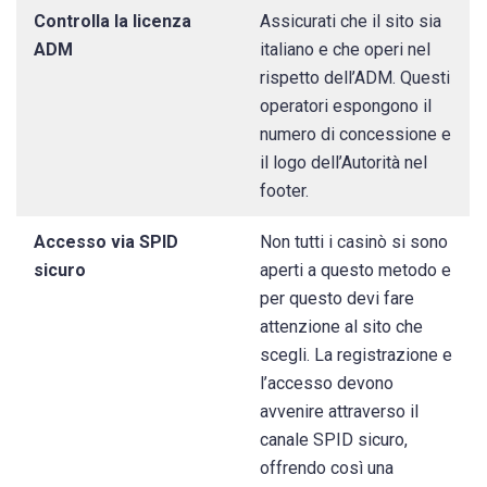
Controlla la licenza
Assicurati che il sito sia
ADM
italiano e che operi nel
rispetto dell’ADM. Questi
operatori espongono il
numero di concessione e
il logo dell’Autorità nel
footer.
Accesso via SPID
Non tutti i casinò si sono
sicuro
aperti a questo metodo e
per questo devi fare
attenzione al sito che
scegli. La registrazione e
l’accesso devono
avvenire attraverso il
canale SPID sicuro,
offrendo così una