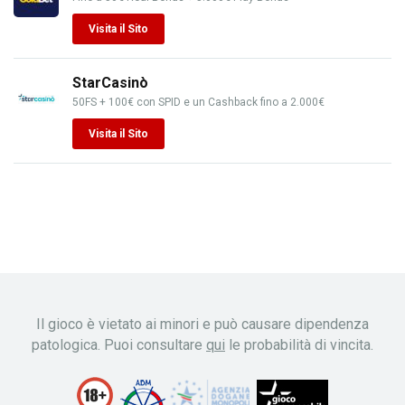
Visita il Sito
StarCasinò
50FS + 100€ con SPID e un Cashback fino a 2.000€
Visita il Sito
Il gioco è vietato ai minori e può causare dipendenza
patologica. Puoi consultare
qui
le probabilità di vincita.