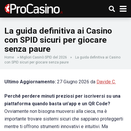
La guida definitiva ai Casino
con SPID sicuri per giocare
senza paure
Home
»
Migliori Casinò SPID del 2026
»
La guida definitiva ai Casino
con SPID sicuri per giocare senza paure
Ultimo Aggiornamento:
27 Giugno 2026 da
Davide C.
Perché perdere minuti preziosi per iscriversi su una
piattaforma quando basta un’app e un QR Code?
Ovviamente non bisogna muoversi alla cieca, ma è
importante trovare sistemi sicuri che sappiano proteggerti
mentre ti offrono strumenti innovativi e intuitivi. Ma