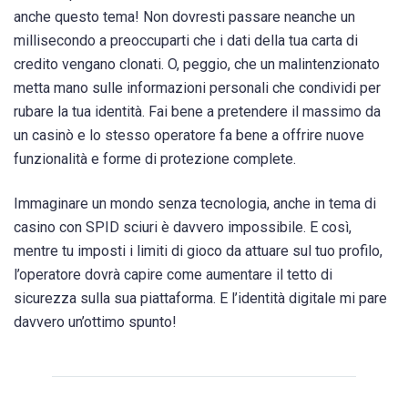
anche questo tema! Non dovresti passare neanche un
millisecondo a preoccuparti che i dati della tua carta di
credito vengano clonati. O, peggio, che un malintenzionato
metta mano sulle informazioni personali che condividi per
rubare la tua identità. Fai bene a pretendere il massimo da
un casinò e lo stesso operatore fa bene a offrire nuove
funzionalità e forme di protezione complete.
Immaginare un mondo senza tecnologia, anche in tema di
casino con SPID sciuri è davvero impossibile. E così,
mentre tu imposti i limiti di gioco da attuare sul tuo profilo,
l’operatore dovrà capire come aumentare il tetto di
sicurezza sulla sua piattaforma. E l’identità digitale mi pare
davvero un’ottimo spunto!