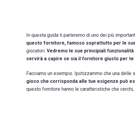
In questa guida ti parleremo di uno dei più importa
questo fornitore, famoso soprattutto per le s
giocatori.
Vedremo le sue principiali funzionalit
servirà a capire se sia il fornitore giusto per t
Facciamo un esempio. Ipotizzammo che una delle slo
gioco che corrisponda alle tue esigenze può ess
questo fornitore hanno le caratteristiche che cerchi,