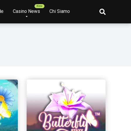
de
Casino News
Chi Siamo