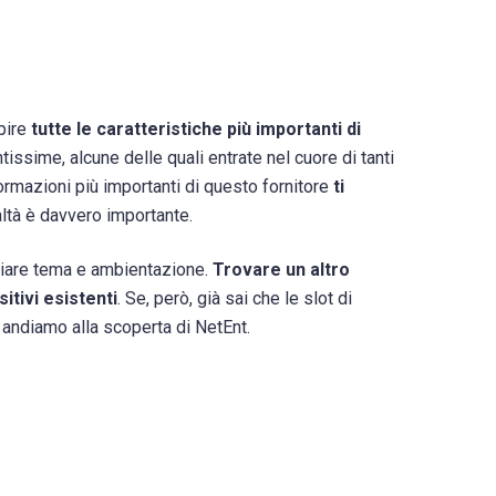
apire
tutte le caratteristiche più importanti di
tissime, alcune delle quali entrate nel cuore di tanti
formazioni più importanti di questo fornitore
ti
altà è davvero importante.
mbiare tema e ambientazione.
Trovare un altro
itivi esistenti
. Se, però, già sai che le slot di
e andiamo alla scoperta di NetEnt.