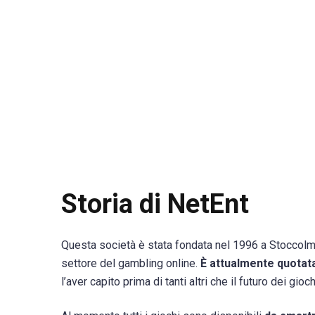
Storia di NetEnt
Questa società è stata fondata nel 1996 a Stoccolma, 
settore del gambling online.
È attualmente quotata
l’aver capito prima di tanti altri che il futuro dei g