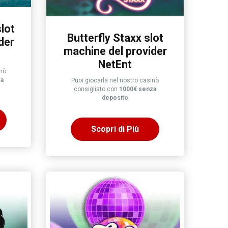
slot
Butterfly Staxx slot
der
machine del provider
NetEnt
inò
za
Puoi giocarla nel nostro casinò
consigliato con
1000€ senza
deposito
Scopri di Più