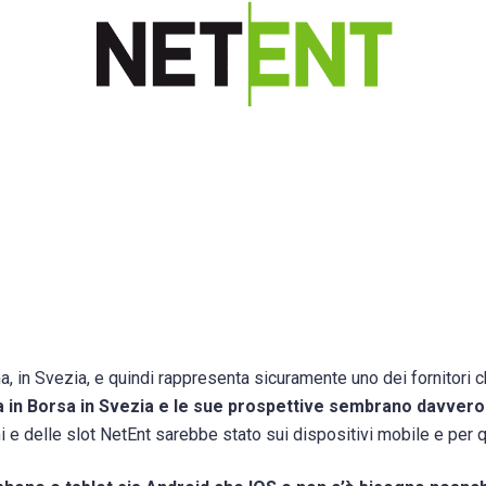
in Svezia, e quindi rappresenta sicuramente uno dei fornitori che,
 in Borsa in Svezia e le sue prospettive sembrano davvero
iochi e delle slot NetEnt sarebbe stato sui dispositivi mobile e per