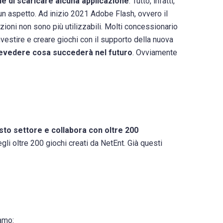
e di scaricare alcuna applicazione
. Tutto, infatti,
n aspetto. Ad inizio 2021 Adobe Flash, ovvero il
ioni non sono più utilizzabili. Molti concessionario
investire e creare giochi con il supporto della nuova
prevedere cosa succederà nel futuro
. Ovviamente
esto settore e collabora con oltre 200
egli oltre 200 giochi creati da NetEnt. Già questi
iamo: