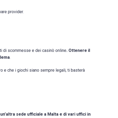
ware provider.
 siti di scommesse e dei casinò online
. Ottenere il
blema
.
ro e che i giochi siano sempre legali, ti basterà
un’altra sede ufficiale a Malta e di vari uffici in