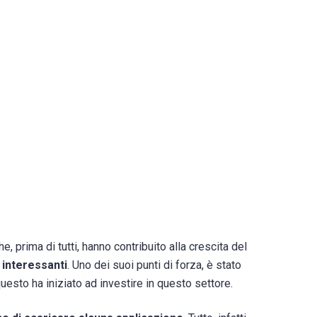
 prima di tutti, hanno contribuito alla crescita del
 interessanti
. Uno dei suoi punti di forza, è stato
 questo ha iniziato ad investire in questo settore.