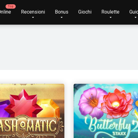
nline
Recensioni
Bonus
Giochi
Roulette
Gui