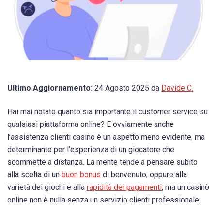
Ultimo Aggiornamento:
24 Agosto 2025 da
Davide C.
Hai mai notato quanto sia importante il customer service su
qualsiasi piattaforma online? E ovviamente anche
l’assistenza clienti casino è un aspetto meno evidente, ma
determinante per l’esperienza di un giocatore che
scommette a distanza. La mente tende a pensare subito
alla scelta di un
buon bonus
di benvenuto, oppure alla
varietà dei giochi e alla
rapidità dei pagamenti
, ma un casinò
online non è nulla senza un servizio clienti professionale.