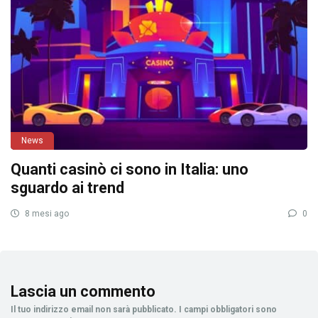
News
Quanti casinò ci sono in Italia: uno
sguardo ai trend
8 mesi ago
0
Lascia un commento
Il tuo indirizzo email non sarà pubblicato.
I campi obbligatori sono