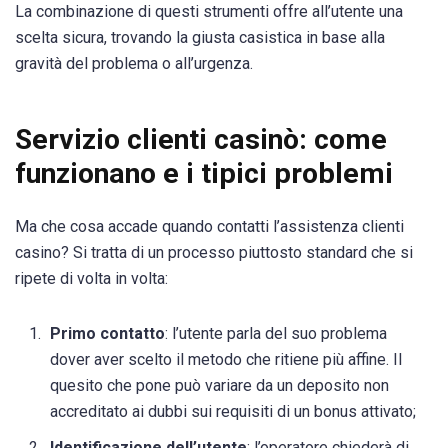
La combinazione di questi strumenti offre all’utente una
scelta sicura, trovando la giusta casistica in base alla
gravità del problema o all’urgenza.
Servizio clienti casinò: come
funzionano e i tipici problemi
Ma che cosa accade quando contatti l’assistenza clienti
casino? Si tratta di un processo piuttosto standard che si
ripete di volta in volta:
Primo contatto
: l’utente parla del suo problema
dover aver scelto il metodo che ritiene più affine. Il
quesito che pone può variare da un deposito non
accreditato ai dubbi sui requisiti di un bonus attivato;
Identificazione dell’utente
: l’operatore chiederà di