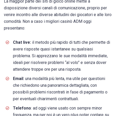
La maggior parte dei siti di gioco online mette a
disposizione diversi canali di comunicazione, proprio per
venire incontro alle diverse abitudini dei giocatori e alle loro
comodità. Non a caso i migliori casinò ADM oggi
presentano:
Chat live:
il metodo più rapido di tutti che permette di
avere risposte quasi istantanee su qualsiasi
problema. Si apprezzano le sue modalità immediate,
ideali per risolvere problemi “al volo” e senza dover
attendere troppe ore per una risposta.
Email
: una modalità più lenta, ma utile per questioni
che richiedono una panoramica dettagliata, con
possibili problemi riscontrati in fase di pagamento o
per eventuali chiarimenti contrattuali.
Telefono
: ad oggi viene usato con sempre minor
frequenza, ma per noi è un vero plus poter contare su