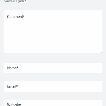
contrassegnati
*