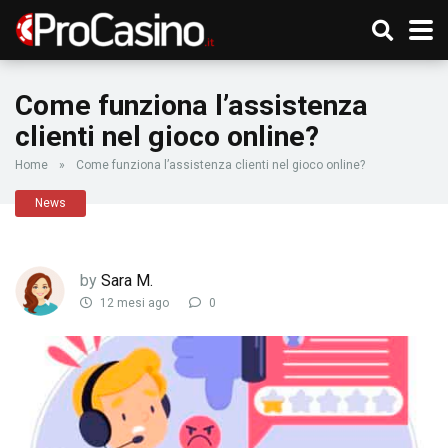
Come funziona l’assistenza
clienti nel gioco online?
Home
»
Come funziona l’assistenza clienti nel gioco online?
News
by
Sara M.
12 mesi ago
0