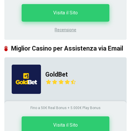
Visita il Sito
Recensione
Miglior Casino per Assistenza via Email
GoldBet
Fino a 50€ Real Bonus + 5.000€ Play Bonus
Visita il Sito