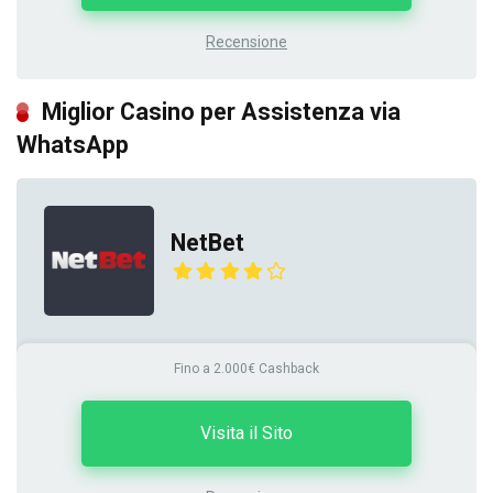
Recensione
Miglior Casino per Assistenza via
WhatsApp
NetBet
Fino a 2.000€ Cashback
Visita il Sito