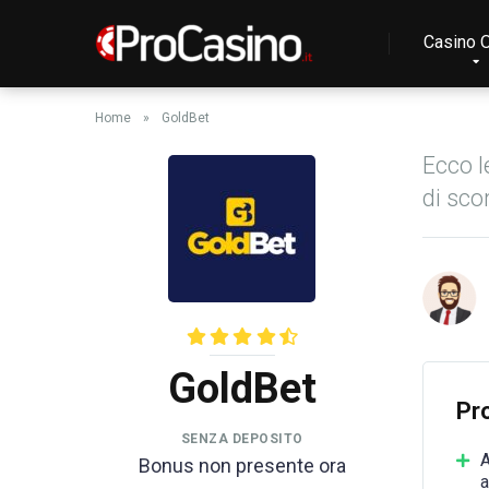
Casino O
Home
»
GoldBet
Ecco l
di sco
GoldBet
Pr
SENZA DEPOSITO
A
Bonus non presente ora
a