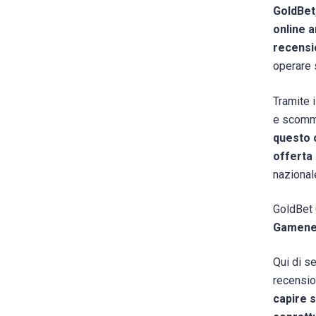
GoldBet,
online a
recensi
operare s
Tramite i
e scomm
questo 
offerta 
nazional
GoldBet 
Gamenet 
Qui di se
recensio
capire 