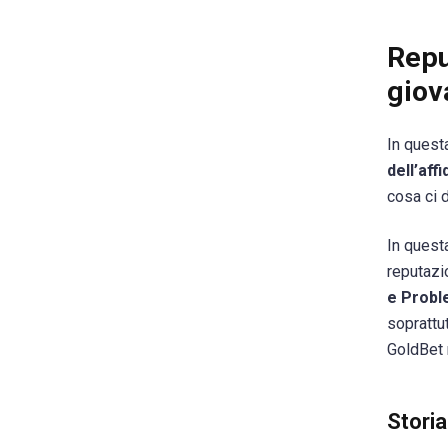
Repu
giov
In quest
dell’affi
cosa ci 
In quest
reputazio
e Probl
soprattu
GoldBet 
Storia