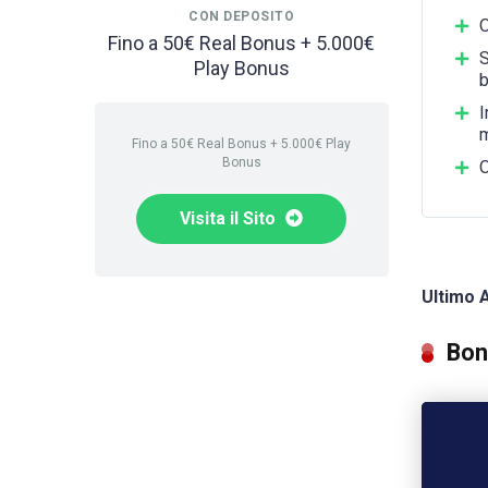
CON DEPOSITO
O
Fino a 50€ Real Bonus + 5.000€
S
Play Bonus
I
m
Fino a 50€ Real Bonus + 5.000€ Play
Bonus
O
Visita il Sito
Ultimo 
Bon