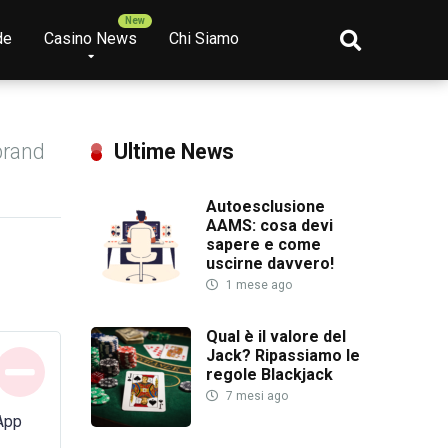
de
Casino News
Chi Siamo
brand
Ultime News
Autoesclusione
AAMS: cosa devi
sapere e come
uscirne davvero!
1 mese ago
Qual è il valore del
Jack? Ripassiamo le
regole Blackjack
7 mesi ago
App