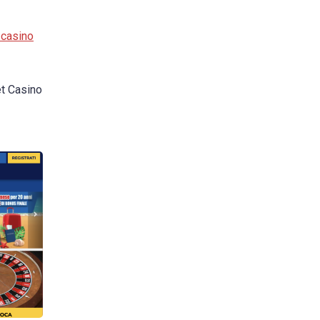
 casino
et Casino