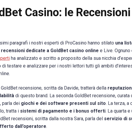
dBet Casino: le Recensioni
simi paragrafi i nostri esperti di ProCasino hanno stilato
una list
 recensioni dedicate a GoldBet casino online
e Live. Ognuno 
perti
ha analizzato e scritto a proposito della sua nicchia d’espe
di testare e analizzare per i nostri lettori tutti gli ambiti d’intere
nline.
 GoldBet recensione, scritta da Davide, tratterà della
reputazion
dabilità
di questo brand. La seconda GoldBet recensione, curata 
, parla dei
giochi e dei software presenti sul sito
. La terza, a 
o, tratta i
sistemi di pagamento e i bonus offerti
. La quarta e
dBet recensioni, scritta dalla nostra Sara, parla del
servizio di 
offerto dall’operatore
.