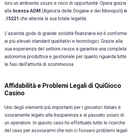
loro un ambiente sicuro e ricco di opportunità. Opera grazie
alla
licenza ADM
(Agenzia delle Dogane e dei Monopoli)
n
.15221
che attesta la sua totale legalità.
L’azienda gode di grande solidità finanziaria ed è conforme
ai più elevati standard qualitativi e tecnologici. Grazie alla
sua esperienza del settore riesce a garantire una completa
autonomia produttiva e gestionale per quanto riguarda tutte
le fasi dell’attività di scommessa.
Affidabilità e Problemi Legali di QuiGioco
Casino
Uno degli elementi più importanti per i giocatori italiani è
sicuramente legato alla trasparenza e al passato sicuro di
un operatore. In questo caso ho effettuato tutte le ricerche
del caso per assicurarmi che non ci fossero problemi legali