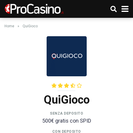
Home
»
QuiGioco
QuiGioco
SENZA DEPOSITO
500€ gratis con SPID
CON DEPOSITO