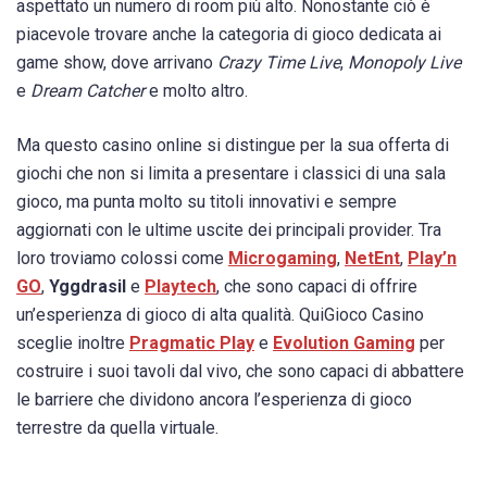
aspettato un numero di room più alto. Nonostante ciò è
piacevole trovare anche la categoria di gioco dedicata ai
game show, dove arrivano
Crazy Time Live
,
Monopoly Live
e
Dream Catcher
e molto altro.
Ma questo casino online si distingue per la sua offerta di
giochi che non si limita a presentare i classici di una sala
gioco, ma punta molto su titoli innovativi e sempre
aggiornati con le ultime uscite dei principali provider. Tra
loro troviamo colossi come
Microgaming
,
NetEnt
,
Play’n
GO
,
Yggdrasil
e
Playtech
, che sono capaci di offrire
un’esperienza di gioco di alta qualità. QuiGioco Casino
sceglie inoltre
Pragmatic Play
e
Evolution Gaming
per
costruire i suoi tavoli dal vivo, che sono capaci di abbattere
le barriere che dividono ancora l’esperienza di gioco
terrestre da quella virtuale.