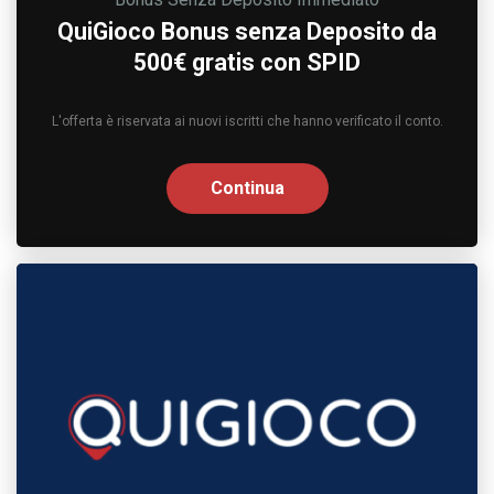
QuiGioco Bonus senza Deposito da
500€ gratis con SPID
L'offerta è riservata ai nuovi iscritti che hanno verificato il conto.
Continua