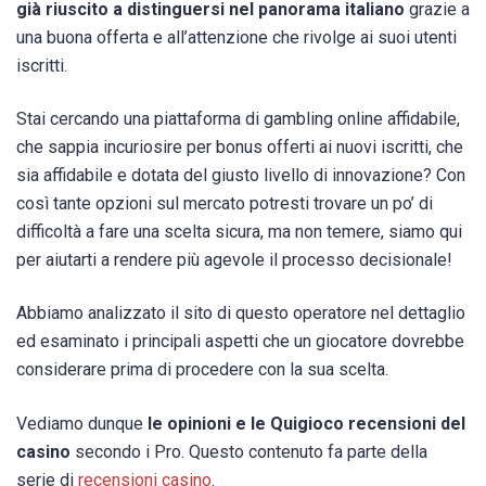
già riuscito a distinguersi nel panorama italiano
grazie a
una buona offerta e all’attenzione che rivolge ai suoi utenti
iscritti.
Stai cercando una piattaforma di gambling online affidabile,
che sappia incuriosire per bonus offerti ai nuovi iscritti, che
sia affidabile e dotata del giusto livello di innovazione? Con
così tante opzioni sul mercato potresti trovare un po’ di
difficoltà a fare una scelta sicura, ma non temere, siamo qui
per aiutarti a rendere più agevole il processo decisionale!
Abbiamo analizzato il sito di questo operatore nel dettaglio
ed esaminato i principali aspetti che un giocatore dovrebbe
considerare prima di procedere con la sua scelta.
Vediamo dunque
le opinioni e le Quigioco recensioni del
casino
secondo i Pro. Questo contenuto fa parte della
serie di
recensioni casino
.