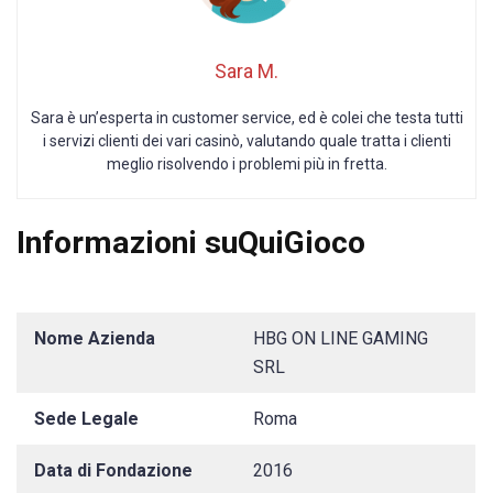
Sara M.
Sara è un’esperta in customer service, ed è colei che testa tutti
i servizi clienti dei vari casinò, valutando quale tratta i clienti
meglio risolvendo i problemi più in fretta.
Informazioni su
QuiGioco
Nome Azienda
HBG ON LINE GAMING
SRL
Sede Legale
Roma
Data di Fondazione
2016