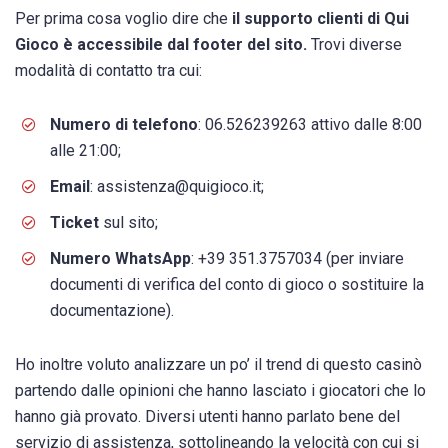
Per prima cosa voglio dire che
il supporto clienti di Qui
Gioco è accessibile dal footer del sito.
Trovi diverse
modalità di contatto tra cui:
Numero di telefono
: 06.526239263 attivo dalle 8:00
alle 21:00;
Email
: assistenza@quigioco.it;
Ticket
sul sito;
Numero WhatsApp
: +39 351.3757034 (per inviare
documenti di verifica del conto di gioco o sostituire la
documentazione).
Ho inoltre voluto analizzare un po’ il trend di questo casinò
partendo dalle opinioni che hanno lasciato i giocatori che lo
hanno già provato. Diversi utenti hanno parlato bene del
servizio di assistenza, sottolineando la velocità con cui si