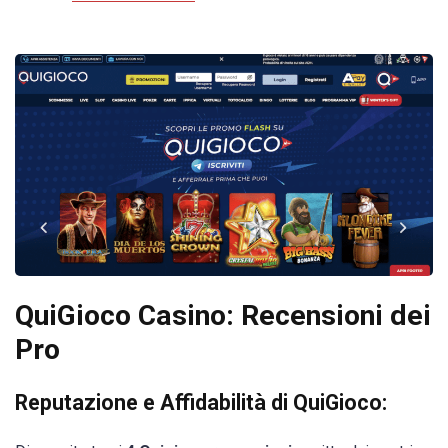
QuiGioco Casino: Recensioni dei
Pro
Reputazione e Affidabilità di QuiGioco: