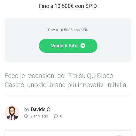
Fino a 10.500€ con SPID
Fino a 10.500€ con SPID
Visita il Sito
Ecco le recensioni dei Pro su QuiGioco
Casino, uno dei brand più innovativi in Italia.
by
Davide C.
2 anni ago
0