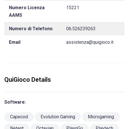
Numero Licenza
15221
AAMS
Numero di Telefono
06.526239263
Email
assistenza@quigioco.it
QuiGioco Details
Software:
Capecod
Evolution Gaming
Microgaming
Netent
Octavian
PlaynGo
Playtech