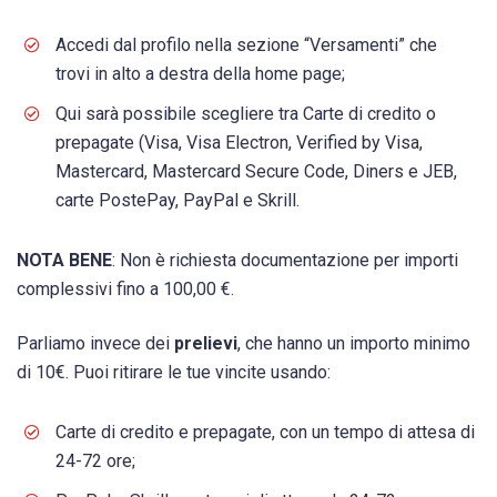
Accedi dal profilo nella sezione “Versamenti” che
trovi in alto a destra della home page;
Qui sarà possibile scegliere tra Carte di credito o
prepagate (Visa, Visa Electron, Verified by Visa,
Mastercard, Mastercard Secure Code, Diners e JEB,
carte PostePay, PayPal e Skrill.
NOTA BENE
: Non è richiesta documentazione per importi
complessivi fino a 100,00 €.
Parliamo invece dei
prelievi
, che hanno un importo minimo
di 10€. Puoi ritirare le tue vincite usando:
Carte di credito e prepagate, con un tempo di attesa di
24-72 ore;