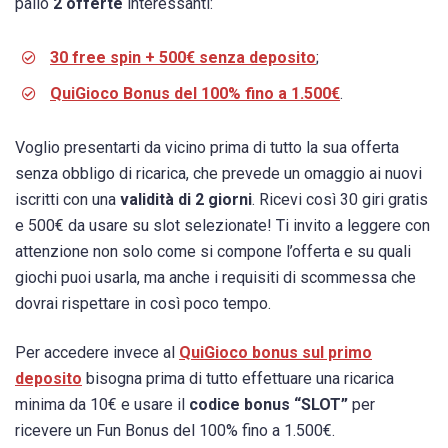
palio
2 offerte
interessanti:
30 free spin + 500€ senza deposito
;
QuiGioco Bonus del 100% fino a 1.500€
.
Voglio presentarti da vicino prima di tutto la sua offerta
senza obbligo di ricarica, che prevede un omaggio ai nuovi
iscritti con una
validità di 2 giorni
. Ricevi così 30 giri gratis
e 500€ da usare su slot selezionate! Ti invito a leggere con
attenzione non solo come si compone l’offerta e su quali
giochi puoi usarla, ma anche i requisiti di scommessa che
dovrai rispettare in così poco tempo.
Per accedere invece al
QuiGioco bonus sul primo
deposito
bisogna prima di tutto effettuare una ricarica
minima da 10€ e usare il
codice bonus “SLOT”
per
ricevere un Fun Bonus del 100% fino a 1.500€.