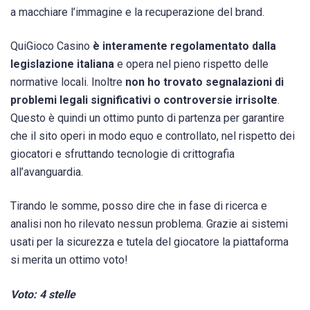
a macchiare l’immagine e la recuperazione del brand.
QuiGioco Casino
è interamente regolamentato dalla
legislazione italiana
e opera nel pieno rispetto delle
normative locali. Inoltre
non ho trovato segnalazioni di
problemi legali significativi o controversie irrisolte
.
Questo è quindi un ottimo punto di partenza per garantire
che il sito operi in modo equo e controllato, nel rispetto dei
giocatori e sfruttando tecnologie di crittografia
all’avanguardia.
Tirando le somme, posso dire che in fase di ricerca e
analisi non ho rilevato nessun problema. Grazie ai sistemi
usati per la sicurezza e tutela del giocatore la piattaforma
si merita un ottimo voto!
Voto: 4 stelle