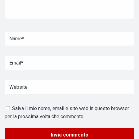
Salva il mio nome, email e sito web in questo browser
per la prossima volta che commento.