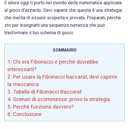
E allora oggi ti porto nel mondo della matematica applicata
al gioco d’azzardo. Devi sapere che questa è una strategia
che merita di essere scoperta e provata. Preparati, perchè
sto per insegnarti una sequenza numerica che può
trasformare il tuo schema di gioco.
SOMMARIO
1.
Chi era Fibonacci e perchè dovrebbe
interessarti?
2.
Per usare la Fibonacci baccarat, devi capirne
la meccanica
3.
Tabella di Fibonacci Baccarat
4.
Scenari di scommessa: provo la strategia
5.
Perché funziona davvero?
6.
Conclusione