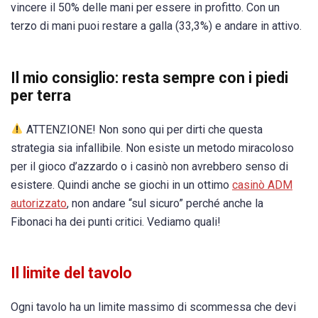
vincere il 50% delle mani per essere in profitto. Con un
terzo di mani puoi restare a galla (33,3%) e andare in attivo.
Il mio consiglio: resta sempre con i piedi
per terra
ATTENZIONE! Non sono qui per dirti che questa
strategia sia infallibile. Non esiste un metodo miracoloso
per il gioco d’azzardo o i casinò non avrebbero senso di
esistere. Quindi anche se giochi in un ottimo
casinò ADM
autorizzato
, non andare “sul sicuro” perché anche la
Fibonaci ha dei punti critici. Vediamo quali!
Il limite del tavolo
Ogni tavolo ha un limite massimo di scommessa che devi