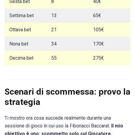
Sesta bet
8
40€
Settima bet
13
65€
Ottava bet
21
105€
Nona bet
34
170€
Decima bet
55
275€
Scenari di scommessa: provo la
strategia
Ti mostro ora cosa succede realmente durante una
sessione di gioco in cui uso la Fibonacci Baccarat.
Il mio
obiettivo è uno: scommetto solo sul Giocatore.