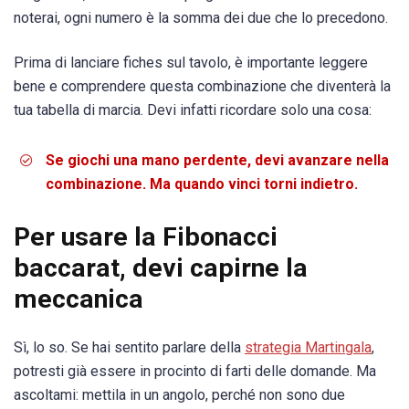
noterai, ogni numero è la somma dei due che lo precedono.
Prima di lanciare fiches sul tavolo, è importante leggere
bene e comprendere questa combinazione che diventerà la
tua tabella di marcia. Devi infatti ricordare solo una cosa:
Se giochi una mano perdente, devi avanzare nella
combinazione. Ma quando vinci torni indietro.
Per usare la Fibonacci
baccarat, devi capirne la
meccanica
Sì, lo so. Se hai sentito parlare della
strategia Martingala
,
potresti già essere in procinto di farti delle domande. Ma
ascoltami: mettila in un angolo, perché non sono due