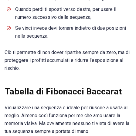
Quando perdi ti sposti verso destra, per usare il
numero successivo della sequenza;
Se vinci invece devi tornare indietro di due posizioni
nella sequenza.
Ciò ti permette di non dover ripartire sempre da zero, ma di
proteggere i profitti accumulati e ridurre l’esposizione al
rischio.
Tabella di Fibonacci Baccarat
Visualizzare una sequenza è ideale per riuscire a usarla al
meglio. Almeno così funziona per me che amo usare la
memoria visiva. Ma ovviamente nessuno ti vieta di avere la
tua sequenza sempre a portata di mano.