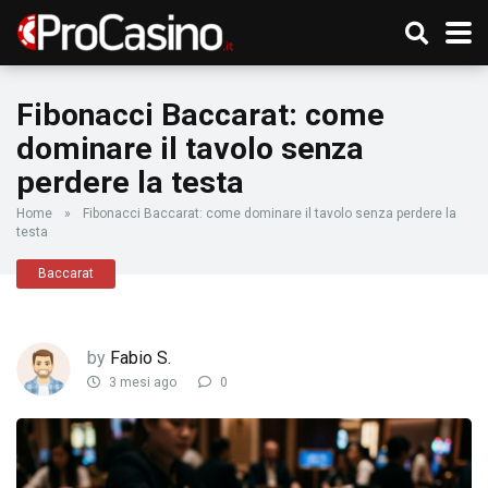
Fibonacci Baccarat: come
dominare il tavolo senza
perdere la testa
Home
»
Fibonacci Baccarat: come dominare il tavolo senza perdere la
testa
Baccarat
by
Fabio S.
3 mesi ago
0