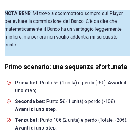
NOTA BENE
: Mi trovo a scommettere sempre sul Player
per evitare la commissione del Banco. C’è da dire che
matematicamente il Banco ha un vantaggio leggermente
migliore, ma per ora non voglio addentrarmi su questo
punto.
Primo scenario: una sequenza sfortunata
Prima bet:
Punto 5€ (1 unità) e
perdo
(-5€).
Avanti di
uno step
;
Seconda bet
:
Punto 5€ (1 unità) e
perdo (-10€).
Avanti di uno step
;
Terza
bet
:
Punto 10€ (2 unità) e
perdo (Totale: -20€).
Avanti di uno step
;