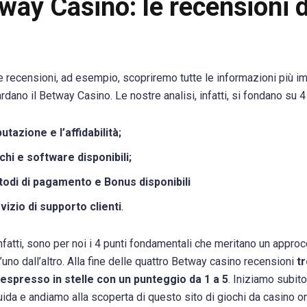
way Casino: le recensioni 
e recensioni, ad esempio, scopriremo tutte le informazioni più im
rdano il Betway Casino. Le nostre analisi, infatti, si fondano su 4 
utazione e l’affidabilità;
chi e software disponibili;
odi di pagamento e Bonus disponibili
vizio di supporto clienti
.
nfatti, sono per noi i 4 punti fondamentali che meritano un approc
’uno dall’altro. Alla fine delle quattro Betway casino recensioni
t
espresso in stelle con un punteggio da 1 a 5
. Iniziamo subito
uida e andiamo alla scoperta di questo sito di giochi da casino on