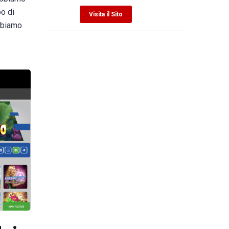
po di
Visita il Sito
abbiamo