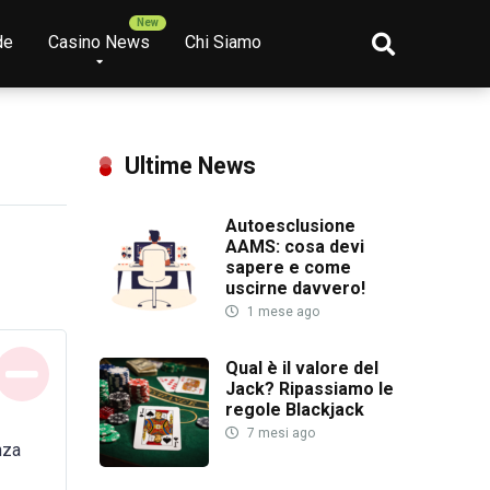
de
Casino News
Chi Siamo
Ultime News
Autoesclusione
AAMS: cosa devi
sapere e come
uscirne davvero!
1 mese ago
Qual è il valore del
Jack? Ripassiamo le
regole Blackjack
7 mesi ago
nza