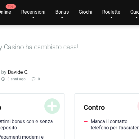
nline
Recensioni
Bonus
Giochi
Roulette
Gui
 Casino ha cambiato casa!
by
Davide C.
3 anni ago
0
o
Contro
ttimi bonus con e senza
Manca il contatto
eposito
telefono per l'assiste
agamenti moderni e