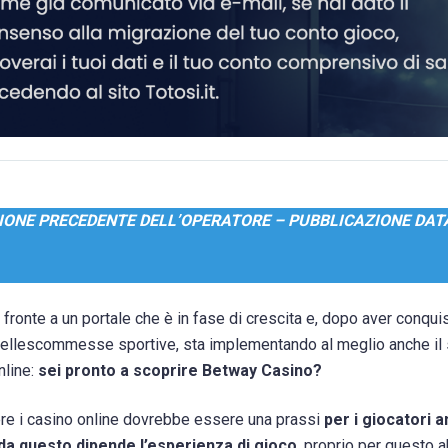
IONE PRECEDENTE DELL’OPERATORE – PUBBLICAZIONE DAT
fronte a un portale che è in fase di crescita e, dopo aver conquis
elle
scommesse sportive, sta implementando al meglio anche il
nline:
sei pronto a scoprire Betway Casino?
e i casino online dovrebbe essere una prassi
per i giocatori 
da questo dipende l’esperienza di gioco
, proprio per questo 