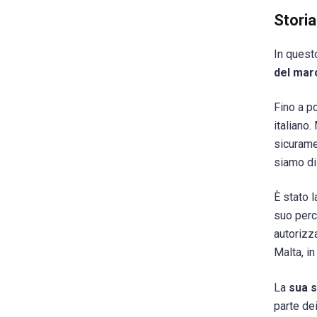
Storia
In quest
del mar
Fino a p
italiano
sicurame
siamo di
È stato l
suo perc
autorizza
Malta, in
La
sua s
parte de