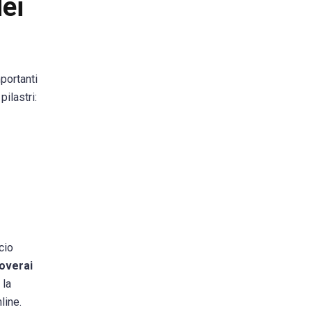
dei
portanti
pilastri:
cio
roverai
 la
line.