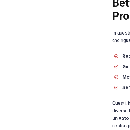
Bet
Pro
In quest
che rigua
Rep
Gio
Met
Ser
Questi, i
diverso l
un voto 
nostra g