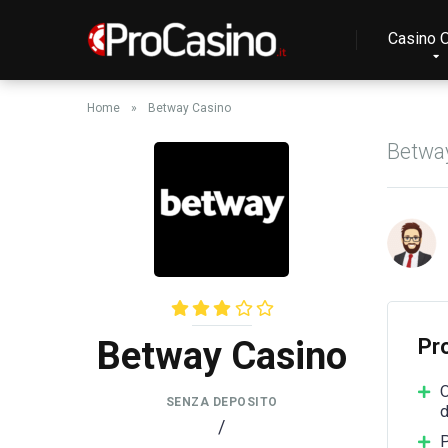
Casino O
Home
»
Betway Casino
Betway
Betway Casino
Pr
O
SENZA DEPOSITO
d
/
P