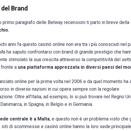
 del Brand
o primo paragrafo delle Betway recensioni ti parlo in breve della
chio.
ochi anni fa questo casinò online non era tra i più conosciuti nel
. Ma ha saputo confrontarsi con brand di grande prestigio che han
nte stimolato la sua crescita attraverso la competitività del sett
 fronte a
una piattaforma apprezzata in diversi paesi del m
anciato online per la prima volta nel 2006 e da quel momento ha in
orso in diverse nazioni in cui opera sempre con la regolare
zione. Oltre all’Italia, ad esempio, lo si può trovare nel Regno Uni
 Danimarca, in Spagna, in Belgio e in Germania.
ede centrale è a Malta
, e questo non è un problema visto che 
i siti di scommesse e casinò online hanno la loro sede principal