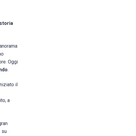
storia
 panorama
no
ore. Oggi
ondo
.
iziato il
to, a
gran
e su