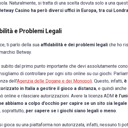
sola. Naturalmente, si tratta di una scelta dovuta solo a una ques
Betway Casino ha però diversi uffici in Europa, tra cui Londra
bilità e Problemi Legali
ce, ti parlo della sua
affidabilità e dei problemi legali
che ho ri
l marchio Betway.
 subito dal primo punto importante che devi assolutamente con
nsigliamo di controllare per ogni sito online su cui giochi. Parliamo
enza dell’
Agenzia delle Dogane e dei Monopoli
. Questo, infatti,
è 
orizzato in Italia a gestire il gioco a distanza
, e quindi anche
nò online e rilasciare autorizzazioni. Avere la licenza ADM
è l’un
e abbiamo a colpo d’occhio per capire se un sito sia legale
, soprattutto,
per sapere se i giochi siano legali o meno
.
i gioca su una piattaforma non autorizzata, infatti, nessuno ti po