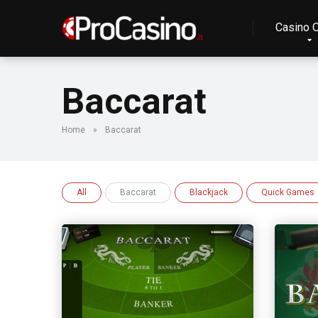
Casino O
Baccarat
Home
»
Baccarat
All
Baccarat
Blackjack
Quick Games