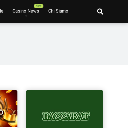
de
Casino News
Chi Siamo