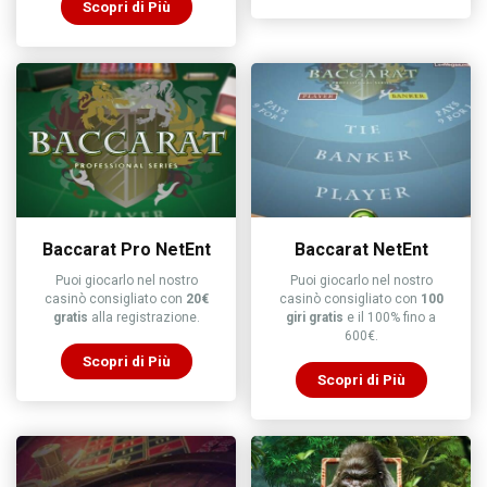
Scopri di Più
Baccarat Pro NetEnt
Baccarat NetEnt
Puoi giocarlo nel nostro
Puoi giocarlo nel nostro
casinò consigliato con
20€
casinò consigliato con
100
gratis
alla registrazione.
giri gratis
e il 100% fino a
600€.
Scopri di Più
Scopri di Più