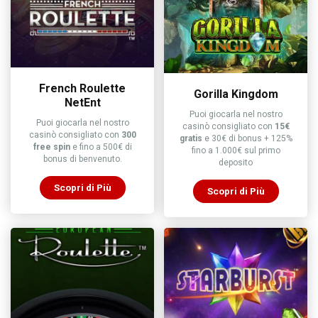
French Roulette
Gorilla Kingdom
NetEnt
Puoi giocarla nel nostro
Puoi giocarla nel nostro
casinò consigliato con
15€
casinò consigliato con
300
gratis
e 30€ di bonus + 125%
free spin
e fino a 500€ di
fino a 1.000€ sul primo
bonus di benvenuto.
deposito
Scopri di Più
Scopri di Più