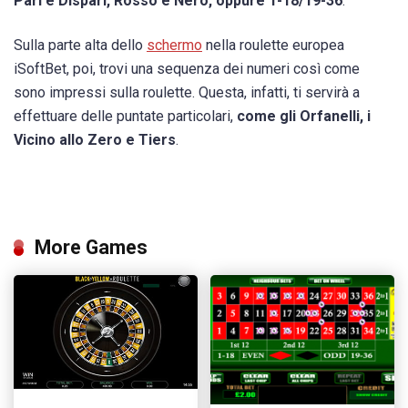
Pari e Dispari, Rosso e Nero, oppure 1-18/19-36
.
Sulla parte alta dello
schermo
nella roulette europea
iSoftBet, poi, trovi una sequenza dei numeri così come
sono impressi sulla roulette. Questa, infatti, ti servirà a
effettuare delle puntate particolari,
come gli Orfanelli, i
Vicino allo Zero e Tiers
.
More Games