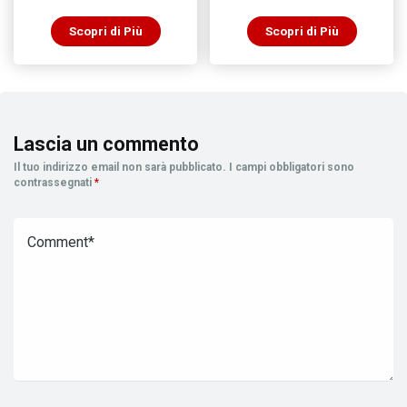
Scopri di Più
Scopri di Più
Lascia un commento
Il tuo indirizzo email non sarà pubblicato.
I campi obbligatori sono
contrassegnati
*