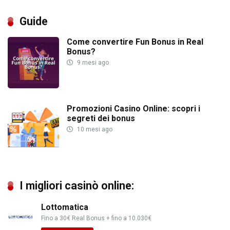
Guide
Come convertire Fun Bonus in Real
Bonus?
9 mesi ago
Promozioni Casino Online: scopri i
segreti dei bonus
10 mesi ago
I migliori casinò online:
Lottomatica
Fino a 30€ Real Bonus + fino a 10.030€