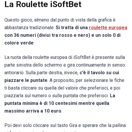
La Roulette iSoftBet
Questo gioco, almeno dal punto di vista della grafica è
abbastanza tradizionale.
Si tratta di una
roulette europea
con 36 numeri (divisi tra rosso e nero) e un solo 0 di
colore verde
.
La ruota della roulette europea di iSoftBet è presente sulla
parte sinistra dello schermo e gira continuamente in senso
antiorario. Sulla parte destra, invece,
c’è il tavolo su cui
piazzare le puntate
. A proposito, per selezionare le fiche
ti basta cliccare su quella del valore che preferisci, e poi
piazzarla sul numero o sulla puntata che preferisci.
La
puntata minima è di 10 centesimi mentre quella
massimo arriva a 10 euro
.
Poi devi solo cliccare sul tasto Gira e sperare che la pallina