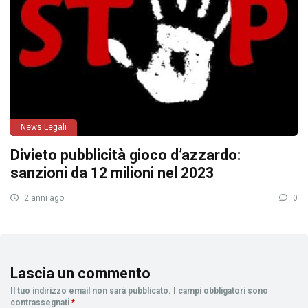
News Legali
Divieto pubblicità gioco d’azzardo:
sanzioni da 12 milioni nel 2023
2 anni ago
0
Lascia un commento
Il tuo indirizzo email non sarà pubblicato.
I campi obbligatori sono
contrassegnati
*