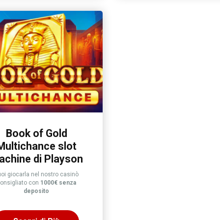
Book of Gold
Multichance slot
achine di Playson
oi giocarla nel nostro casinò
onsigliato con
1000€ senza
deposito