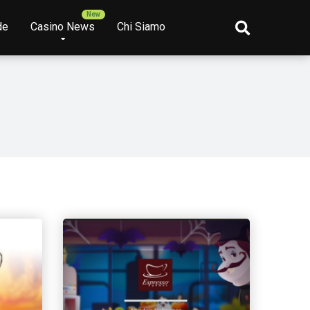
de
Casino News
Chi Siamo