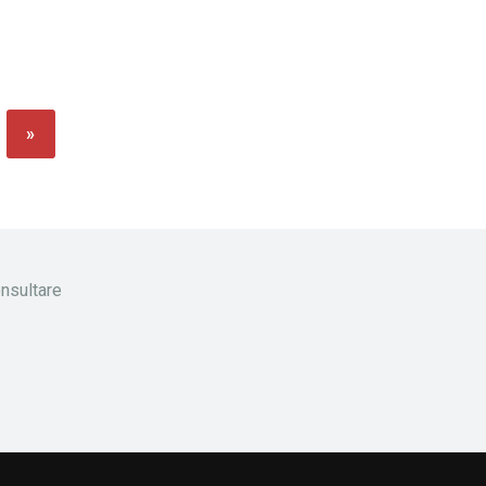
»
onsultare