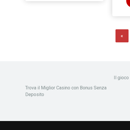
«
Il gioco
Trova il Miglior Casino con Bonus Senza
Deposito