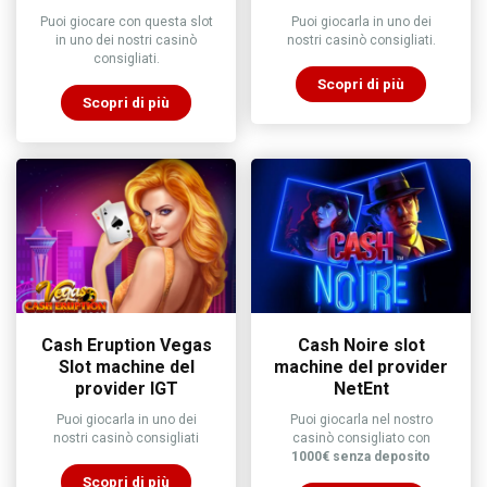
Puoi giocare con questa slot
Puoi giocarla in uno dei
in uno dei nostri casinò
nostri casinò consigliati.
consigliati.
Scopri di più
Scopri di più
Cash Eruption Vegas
Cash Noire slot
Slot machine del
machine del provider
provider IGT
NetEnt
Puoi giocarla in uno dei
Puoi giocarla nel nostro
nostri casinò consigliati
casinò consigliato con
1000€ senza deposito
Scopri di più