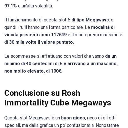
97,1%
e un’alta volatilità.
Il funzionamento di questa slot
è di tipo Megaways
, e
quindi i rulli hanno una forma particolare. Le
modalità di
vincita presenti sono 117649
e il montepremi massimo è
di
30 mila volte il valore puntato.
Le scommesse si effettuano con valori che vanno
da un
minimo di 40 centesimi di € e arrivano a un massimo,
non molto elevato, di 100€.
Conclusione su Rosh
Immortality Cube Megaways
Questa slot Megaways è un
buon gioco
, ricco di effetti
speciali, ma dalla grafica un po’ confusionaria. Nonostante