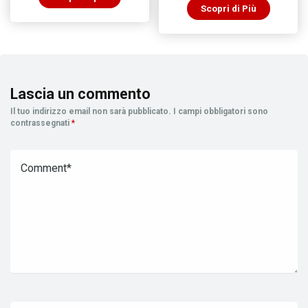
Scopri di Più
Lascia un commento
Il tuo indirizzo email non sarà pubblicato.
I campi obbligatori sono
contrassegnati
*