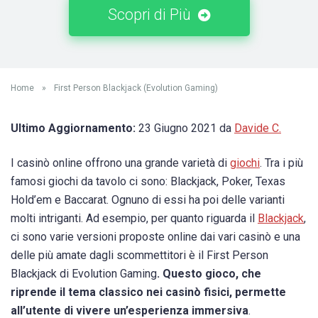
Scopri di Più
Home
»
First Person Blackjack (Evolution Gaming)
Ultimo Aggiornamento:
23 Giugno 2021 da
Davide C.
I casinò online offrono una grande varietà di
giochi
. Tra i più
famosi giochi da tavolo ci sono: Blackjack, Poker, Texas
Hold’em e Baccarat. Ognuno di essi ha poi delle varianti
molti intriganti. Ad esempio, per quanto riguarda il
Blackjack
,
ci sono varie versioni proposte online dai vari casinò e una
delle più amate dagli scommettitori è il First Person
Blackjack di Evolution Gaming
. Questo gioco, che
riprende il tema classico nei casinò fisici, permette
all’utente di vivere un’esperienza immersiva
.