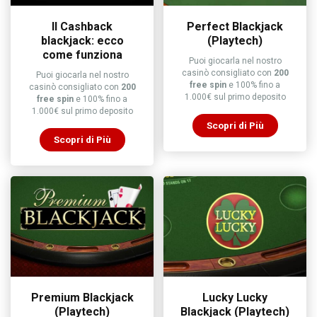
Il Cashback
Perfect Blackjack
blackjack: ecco
(Playtech)
come funziona
Puoi giocarla nel nostro
casinò consigliato con
200
Puoi giocarla nel nostro
free spin
e 100% fino a
casinò consigliato con
200
1.000€ sul primo deposito
free spin
e 100% fino a
1.000€ sul primo deposito
Scopri di Più
Scopri di Più
Premium Blackjack
Lucky Lucky
(Playtech)
Blackjack (Playtech)