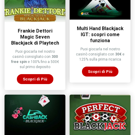
Multi Hand Blackjack
Frankie Dettori
IGT: scopri come
Magic Seven
funziona
Blackjack di Playtech
Puoi giocarla nel nostro
Puoi giocarla nel nostro
casinò consigliato con
30€
e
casinò consigliato con
300
125% sulla prima ricarica
free spin
e 100% fino a 500€
sul primo deposito
Scopri di Più
Scopri di Più