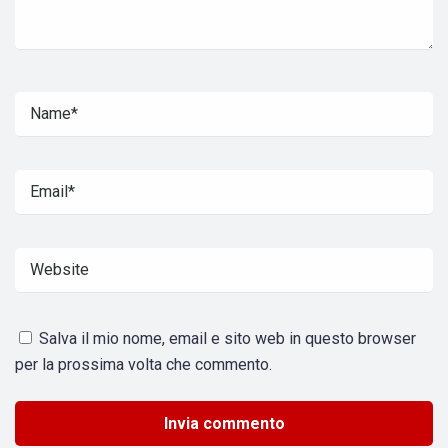
Salva il mio nome, email e sito web in questo browser
per la prossima volta che commento.