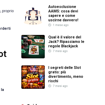
Autoesclusione
, proprio
AAMS: cosa devi
sapere e come
uscirne davvero!
1 mese ago
erderti
Qual è il valore del
Jack? Ripassiamo le
regole Blackjack
ot
7 mesi ago
I segreti delle Slot
gratis: più
divertimento, meno
rischi
7 mesi ago
 la