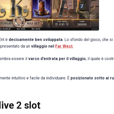
Ent è
decisamente ben sviluppata
. Lo sfondo del gioco, che si
rappresentato da un
villaggio nel
Far West
.
e sembra essere il
varco d’entrata per il villaggio
, il quale è costr
nte intuitivo e facile da individuare. È
posizionato sotto ai rul
live 2 slot