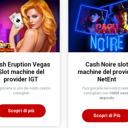
sh Eruption Vegas
Cash Noire slo
Slot machine del
machine del provi
provider IGT
NetEnt
giocarla in uno dei nostri casinò
Puoi giocarla nel nostro cas
consigliati
consigliato con
1000€ sen
deposito
Scopri di più
Scopri di Più