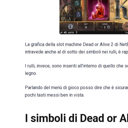
La grafica della slot machine Dead or Alive 2 di Net
intravede anche al di sotto dei simboli nei rulli, è 
I rulli, invece, sono inseriti all’interno di quello ch
legno.
Parlando del menù di gioco posso dire che è sicurame
pochi tasti messi ben in vista.
I simboli di Dead or A