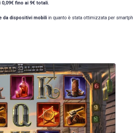
 0,09€ fino ai 9€ totali.
 da dispositivi mobili
in quanto è stata ottimizzata per smartp