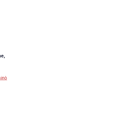
he,
sinò