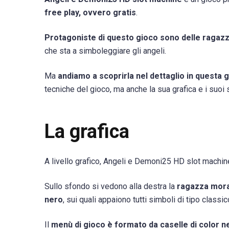
free play, ovvero gratis
.
Protagoniste di questo gioco sono delle ragaz
che sta a simboleggiare gli angeli.
Ma
andiamo a scoprirla nel dettaglio in questa 
tecniche del gioco, ma anche la sua grafica e i suoi 
La grafica
A livello grafico, Angeli e Demoni25 HD slot machi
Sullo sfondo si vedono alla destra la
ragazza mor
nero
, sui quali appaiono tutti simboli di tipo classic
Il
menù di gioco è formato da caselle di color n