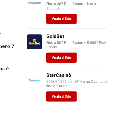
Fino a 30€ Real Bonus + fino a
10.030€
Visita il Sito
.
GoldBet
Fino a 50€ Real Bonus + 5.000€ Play
mero 7
.
Bonus
Visita il Sito
us è
StarCasinò
50FS + 100€ con SPID e un Cashback
fino a 2.000€
Visita il Sito
.