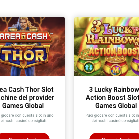
ea Cash Thor Slot
3 Lucky Rainbo
chine del provider
Action Boost Slot
Games Global
Games Global
 giocare con questa slot in uno
Puoi giocare con questa slot i
dei nostri casinò consigliati.
dei nostri casinò consigliati