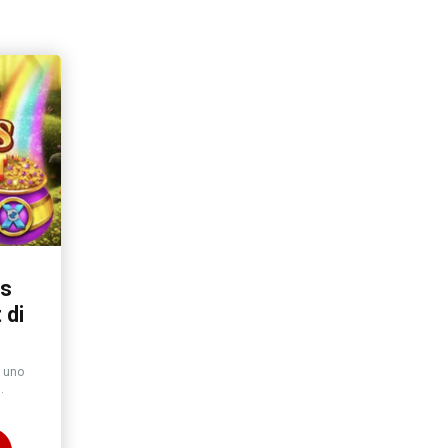
ws
 di
n uno
.