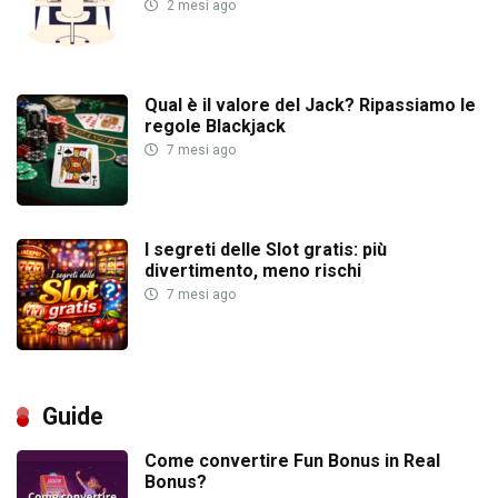
2 mesi ago
Qual è il valore del Jack? Ripassiamo le
regole Blackjack
7 mesi ago
I segreti delle Slot gratis: più
divertimento, meno rischi
7 mesi ago
Guide
Come convertire Fun Bonus in Real
Bonus?