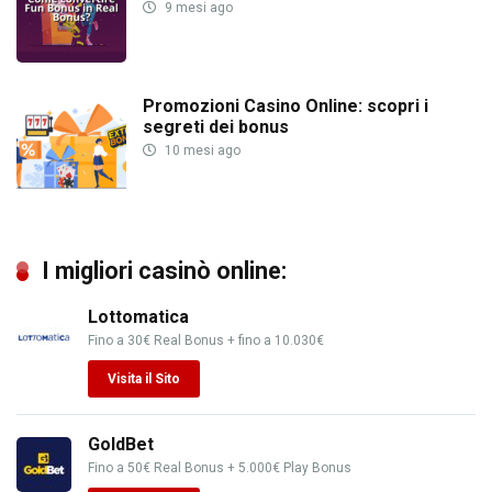
9 mesi ago
Promozioni Casino Online: scopri i
segreti dei bonus
10 mesi ago
I migliori casinò online:
Lottomatica
Fino a 30€ Real Bonus + fino a 10.030€
Visita il Sito
GoldBet
Fino a 50€ Real Bonus + 5.000€ Play Bonus