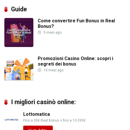
Guide
Come convertire Fun Bonus in Real
Bonus?
9 mesi ago
Promozioni Casino Online: scopri i
segreti dei bonus
10 mesi ago
I migliori casinò online:
Lottomatica
Fino a 30€ Real Bonus + fino a 10.030€