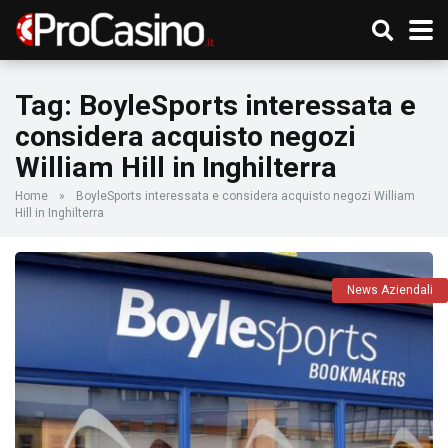
Tag:
BoyleSports interessata e
considera acquisto negozi
William Hill in Inghilterra
Home
»
BoyleSports interessata e considera acquisto negozi William
Hill in Inghilterra
News Aziendali