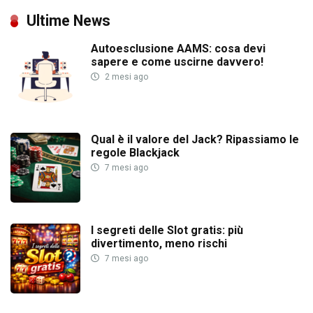
Ultime News
Autoesclusione AAMS: cosa devi
sapere e come uscirne davvero!
2 mesi ago
Qual è il valore del Jack? Ripassiamo le
regole Blackjack
7 mesi ago
I segreti delle Slot gratis: più
divertimento, meno rischi
7 mesi ago