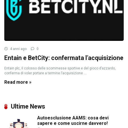
4 anni ago
0
Entain e BetCity: confermata l’acquisizione
Entain plc, il colosso delle scommesse sportive e del gioco d’azzardo,
conferma di voler portare a termine l’acquisizione ...
Read more »
Ultime News
Autoesclusione AAMS: cosa devi
sapere e come uscirne davvero!