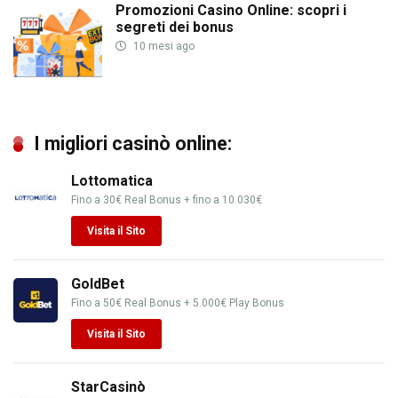
Promozioni Casino Online: scopri i
segreti dei bonus
10 mesi ago
I migliori casinò online:
Lottomatica
Fino a 30€ Real Bonus + fino a 10.030€
Visita il Sito
GoldBet
Fino a 50€ Real Bonus + 5.000€ Play Bonus
Visita il Sito
StarCasinò