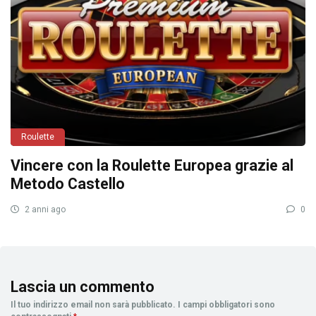
Roulette
Vincere con la Roulette Europea grazie al
Metodo Castello
2 anni ago
0
Lascia un commento
Il tuo indirizzo email non sarà pubblicato.
I campi obbligatori sono