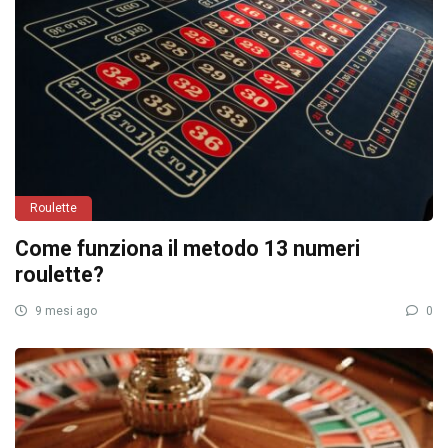
Roulette
Come funziona il metodo 13 numeri
roulette?
9 mesi ago
0