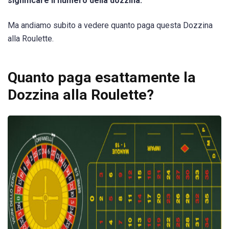
significare il numero della dozzina.
Ma andiamo subito a vedere quanto paga questa Dozzina
alla Roulette.
Quanto paga esattamente la
Dozzina alla Roulette?