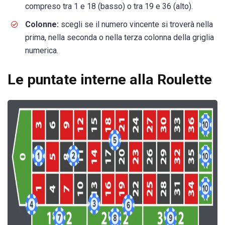
compreso tra 1 e 18 (basso) o tra 19 e 36 (alto).
Colonne:
scegli se il numero vincente si troverà nella
prima, nella seconda o nella terza colonna della griglia
numerica.
Le puntate interne alla Roulette