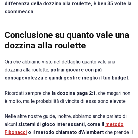
differenza della dozzina alla roulette, è ben 35 volte la
scommessa.
Conclusione su quanto vale una
dozzina alla roulette
Ora che abbiamo visto nel dettaglio quanto vale una
dozzina alla roulette,
potrai giocare con più
consapevolezza e quindi gestire meglio il tuo budget.
Ricordati sempre che
la dozzina paga 2:1
, che magari non
è molto, ma le probabilità di vincita di essa sono elevate.
Nelle altre nostre guide, inoltre, abbiamo anche parlato di
alcuni
sistemi di gioco interessanti, come il
metodo
Fibonacci
o il metodo chiamato d’Alembert
che prende il