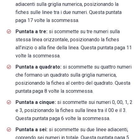
adiacenti sulla griglia numerica, posizionando la
fiches sulle linee tra i due numeri. Questa puntata
paga 17 volte la scommessa.
Puntata a tre:
si scommette su tre numeri sulla
stessa linea orizzontale, posizionando la fiches
all’inizio o alla fine della linea. Questa puntata paga 11
volte la scommessa.
Puntata a quadrato:
si scommette su quattro numeri
che formano un quadrato sulla griglia numerica,
posizionando la fiches al centro del quadrato. Questa
puntata paga 8 volte la scommessa.
Puntata a cinque:
si scommette sui numeri 0, 00, 1, 2
e 3, posizionando la fiches sulla linea tra il 00 e il 3.
Questa puntata paga 6 volte la scommessa.
Puntata a sei:
si scommette su due linee adiacenti,
coprendo sei numeri in totale. Questa puntata paga 5