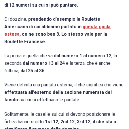
di 12 numeri su cui si può puntare.
Di dozzine,
prendendo d’esempio la Roulette
Americana di cui abbiamo parlato in
questa guida
estesa
, ce ne sono ben 3. Lo stesso vale per la
Roulette Francese.
La prima è quella che va
dal numero 1 al numero 12
, la
seconda
dal numero 13 al 24
e la terza, che è anche
l’ultima,
dal 25 al 36
.
Viene definita una puntata esterna, il che significa che viene
effettuata all’esterno della sezione numerata del
tavolo
su cui si effettuano le puntate.
Solitamente, le caselle sui cui si devono posizionare le
fiches hanno scritto
1st 12, 2nd 12, 3rd 12, il che sta a