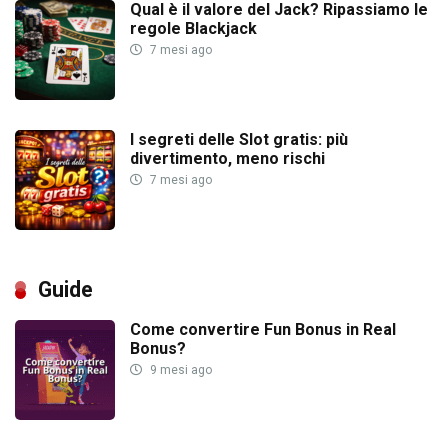
Qual è il valore del Jack? Ripassiamo le
regole Blackjack
7 mesi ago
I segreti delle Slot gratis: più
divertimento, meno rischi
7 mesi ago
Guide
Come convertire Fun Bonus in Real
Bonus?
9 mesi ago