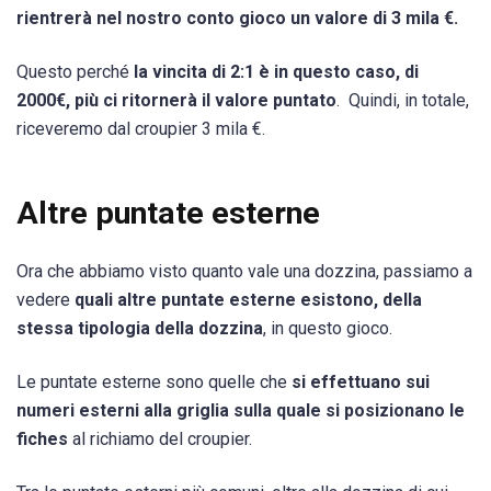
rientrerà nel nostro conto gioco un valore di 3 mila €.
Questo perché
la vincita di 2:1 è in questo caso, di
2000€, più ci ritornerà il valore puntato
. Quindi, in totale,
riceveremo dal croupier 3 mila €.
Altre puntate esterne
Ora che abbiamo visto quanto vale una dozzina, passiamo a
vedere
quali altre puntate esterne esistono, della
stessa tipologia della dozzina
, in questo gioco.
Le puntate esterne sono quelle che
si effettuano sui
numeri esterni alla griglia sulla quale si posizionano le
fiches
al richiamo del croupier.